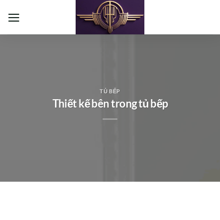
Bỏ
qua
nội
dung
TỦ BẾP
Thiết kế bên trong tủ bếp