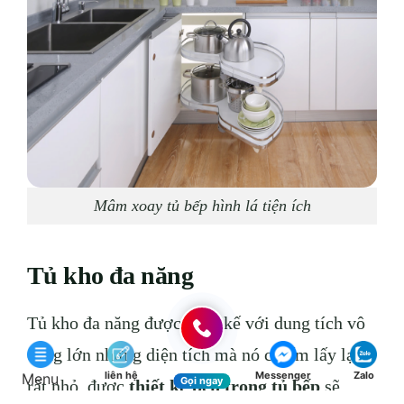
Mâm xoay tủ bếp hình lá tiện ích
Tủ kho đa năng
Tủ kho đa năng được thiết kế với dung tích vô
cùng lớn nhưng diện tích mà nó chiếm lấy lại
liên hệ
Messenger
Zalo
Menu
Gọi ngay
rất nhỏ, được
thiết kế bên trong tủ bếp
sẽ