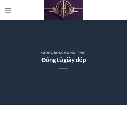
Bỏ
qua
nội
dung
XƯỞNG ĐÓNG ĐỒ NỘI THẤT
Đóng tủ giày dép