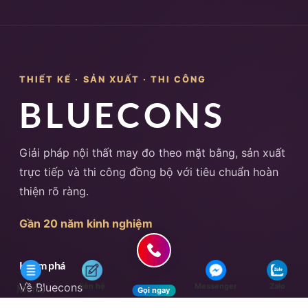
THIẾT KẾ · SẢN XUẤT · THI CÔNG
BLUECONS
Giải pháp nội thất may đo theo mặt bằng, sản xuất
trực tiếp và thi công đồng bộ với tiêu chuẩn hoàn
thiện rõ ràng.
Gần 20 năm kinh nghiệm
Khám phá
Về Bluecons
liên hệ
Messenger
Zalo
Menu
Gọi ngay
Dự án thi công